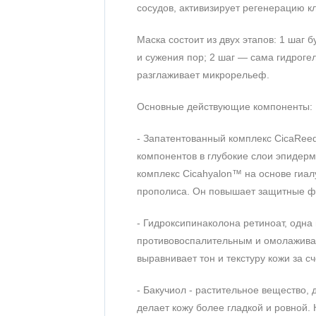
сосудов, активизирует регенерацию к
Маска состоит из двух этапов: 1 шаг
и сужения пор; 2 шаг — сама гидроге
разглаживает микрорельеф.
Основные действующие компоненты:
- Запатентованный комплекс CicaRee
компонентов в глубокие слои эпидерм
комплекс Cicahyalon™ на основе гиал
прополиса. Он повышает защитные фу
- Гидроксипинаколона ретиноат, одн
противовоспалительным и омолаживаю
выравнивает тон и текстуру кожи за 
- Бакучиол - растительное вещество,
делает кожу более гладкой и ровной.