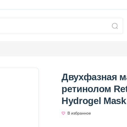
Двухфазная м
ретинолом Ret
Hydrogel Mask
В избранное