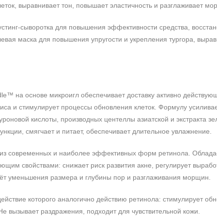
леток, выравнивает тон, повышает эластичность и разглаживает м
 бустинг-сыворотка для повышения эффективности средства, восста
левая маска для повышения упругости и укрепления тургора, вырав
dle™ на основе микроигл обеспечивает доставку активно действую
иса и стимулирует процессы обновления клеток. Формулу усилива
уроновой кислоты, производных центеллы азиатской и экстракта зе
нкции, смягчает и питает, обеспечивает длительное увлажнение.
а из современных и наиболее эффективных форм ретинола. Облада
щим свойствами: снижает риск развития акне, регулирует вырабо
счёт уменьшения размера и глубины пор и разглаживания морщин.
 действие которого аналогично действию ретинола: стимулирует об
 Не вызывает раздражения, подходит для чувствительной кожи.