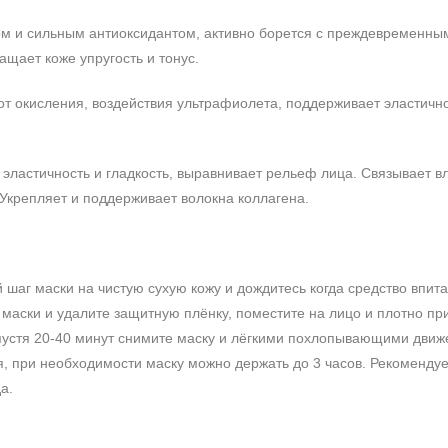
ком и сильным антиоксидантом, активно борется с преждевременны
щает коже упругость и тонус.
от окисления, воздействия ультрафиолета, поддерживает эластично
эластичность и гладкость, выравнивает рельеф лица. Связывает вл
 Укрепляет и поддерживает волокна коллагена.
шаг маски на чистую сухую кожу и дождитесь когда средство впита
 маски и удалите защитную плёнку, поместите на лицо и плотно пр
Спустя 20-40 минут снимите маску и лёгкими похлопывающими дви
я, при необходимости маску можно держать до 3 часов. Рекоменду
а.