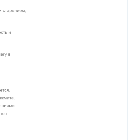
м старением,
сть и
агу в
ется.
ижмите.
жениями
ется