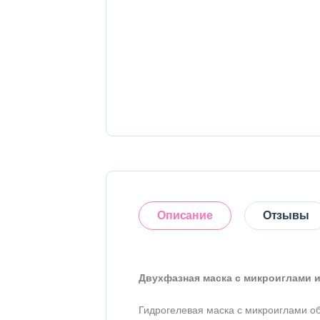
Тело
Наборы
Аксессуары
Бытовая химия
Описание
Отзывы
Двухфазная маска с микроиглами и 
Оставить отзыв
Гидрогелевая маска с микроиглами о