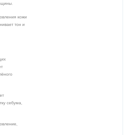
орщины.
новления кожи
нивает тон и
щих
ет
лёного
ет
тку себума,
новление,