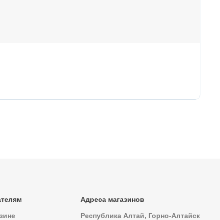
1
49
Ув
ателям
Адреса магазинов
зине
Республика Алтай, Горно-Алтайск