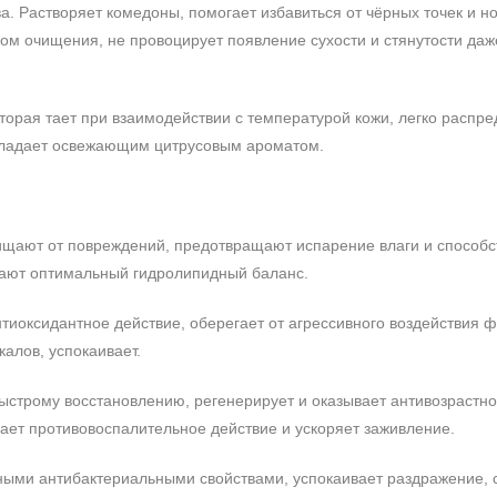
. Растворяет комедоны, помогает избавиться от чёрных точек и н
ом очищения, не провоцирует появление сухости и стянутости даж
торая тает при взаимодействии с температурой кожи, легко распре
бладает освежающим цитрусовым ароматом.
щищают от повреждений, предотвращают испарение влаги и способс
ают оптимальный гидролипидный баланс.
нтиоксидантное действие, оберегает от агрессивного воздействия 
алов, успокаивает.
 быстрому восстановлению, регенерирует и оказывает антивозрастн
ает противовоспалительное действие и ускоряет заживление.
ными антибактериальными свойствами, успокаивает раздражение, 