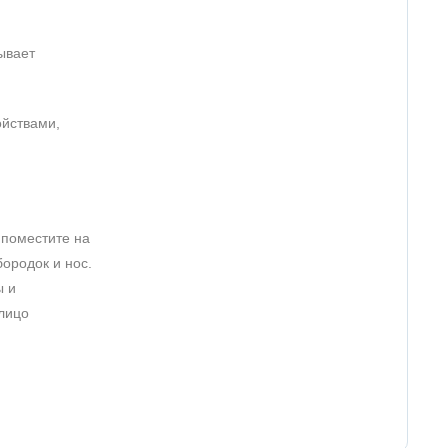
ывает
ойствами,
 поместите на
ородок и нос.
ы и
 лицо