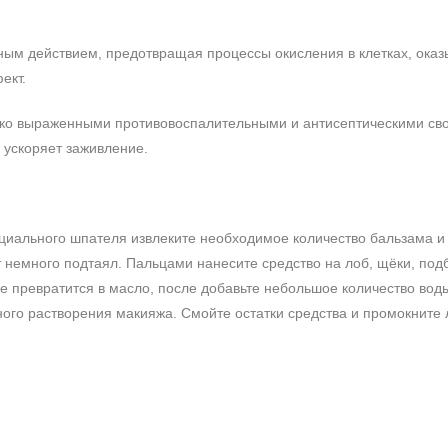
ным действием, предотвращая процессы окисления в клетках, оказ
ект.
ярко выраженными противовоспалительными и антисептическими св
 ускоряет заживление.
иального шпателя извлеките необходимое количество бальзама и
 немного подтаял. Пальцами нанесите средство на лоб, щёки, подб
е превратится в масло, после добавьте небольшое количество вод
ого растворения макияжа. Смойте остатки средства и промокните