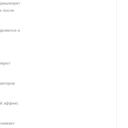
ормализует
е после
деляется и
твуют
факторов
ой эффект,
снимает