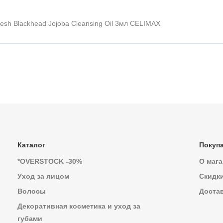
sh Blackhead Jojoba Cleansing Oil 3мл CELIMAX
Каталог
Покуп
*OVERSTOCK -30%
О мага
Уход за лицом
Скидк
Волосы
Достав
Декоративная косметика и уход за
губами