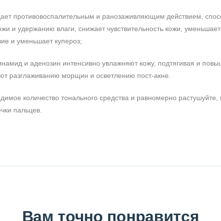
ладает противовоспалительным и ранозаживляющим действием, спос
жи и удержанию влаги, снижает чувствительность кожи, уменьшает
ие и уменьшает купероз;
инамид и аденозин интенсивно увлажняют кожу, подтягивая и пов
уют разглаживанию морщин и осветлению пост-акне.
димое количество тонального средства и равномерно растушуйте, 
чки пальцев.
Вам точно понравится