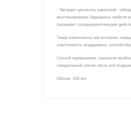
- Экстракт центеллы азиатской - об
восстановлению барьерных свойств ко
оказывает сосудоукрепляющее действ
Такие компоненты как коллаген, ниац
эластичность эпидермиса, способств
Способ применения: нанесите необхо
специальный спонж, кисть или подуше
Объем: 100 мл