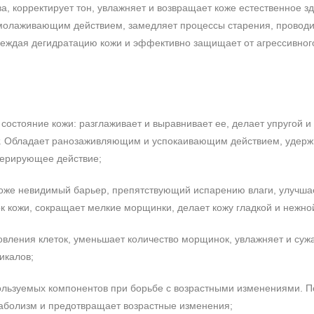
, корректирует тон, увлажняет и возвращает коже естественное з
омолаживающим действием, замедляет процессы старения, проводи
преждая дегидратацию кожи и эффективно защищает от агрессивног
состояние кожи: разглаживает и выравнивает ее, делает упругой и
. Обладает ранозаживляющим и успокаивающим действием, удержи
нерирующее действие;
 коже невидимый барьер, препятствующий испарению влаги, улучшае
ок кожи, сокращает мелкие морщинки, делает кожу гладкой и нежно
овления клеток, уменьшает количество морщинок, увлажняет и суж
икалов;
пользуемых компонентов при борьбе с возрастными изменениями. П
аболизм и предотвращает возрастные изменения;