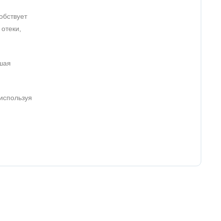
обствует
 отеки,
ышая
используя