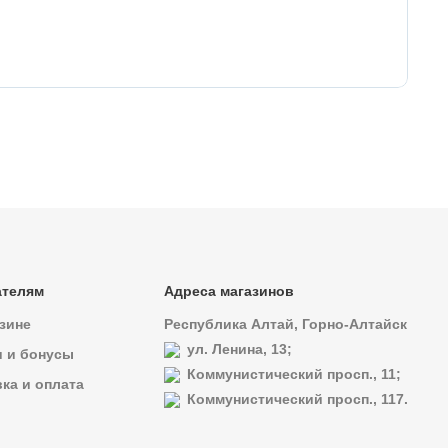
49
Кр
ателям
Адреса магазинов
зине
Республика Алтай, Горно-Алтайск
ул. Ленина, 13;
и и бонусы
Коммунистический просп., 11;
ка и оплата
Коммунистический просп., 117.