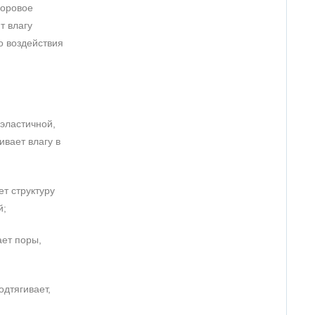
доровое
т влагу
о воздействия
 эластичной,
вает влагу в
т структуру
й;
ает поры,
одтягивает,