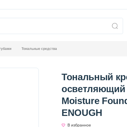
 губами
Тональные средства
Тональный кр
осветляющий 2
Moisture Foun
ENOUGH
В избранное