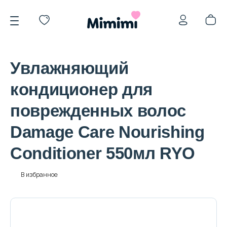
Увлажняющий
кондиционер для
поврежденных волос
*OVERSTOCK -30%
Damage Care Nourishing
Conditioner 550мл RYO
Уход за лицом
В избранное
Волосы