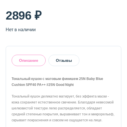
О магазине
2896 ₽
Доставка и оплата
Политика конфиденциальности
Нет в наличии
Контактная информация
Описание
Отзывы
+7 (996) 962 69 66
Телефон
Whats’APP
Telegram
Тональный кушон с матовым финишем 25N Baby Blue
Cushion SPF40 PA++ #25N Good Night
Оставить отзыв
Тональный кушон деликатно матирует, без эффекта маски -
кожа сохраняет естественное свечение. Благодаря невесомой
шелковистой текстуре легко распределяется, обладает
средней степенью покрытия, выравнивает тон и микрорельеф,
скрывает покраснения и совсем не ощущается на лице.