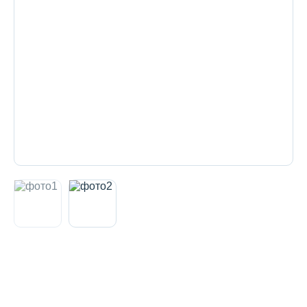
Декоративная косметика и уход за
губами
Тело
Наборы
Аксессуары
Бытовая химия