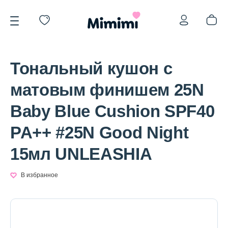
Тональный кушон с
матовым финишем 25N
Baby Blue Cushion SPF40
*OVERSTOCK -30%
PA++ #25N Good Night
15мл UNLEASHIA
Уход за лицом
В избранное
Волосы