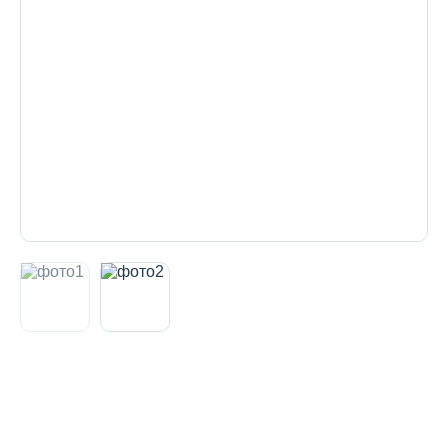
Декоративная косметика и уход за
губами
Тело
Наборы
Аксессуары
Бытовая химия