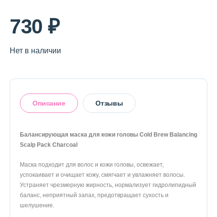
О магазине
730 ₽
Доставка и оплата
Политика конфиденциальности
Нет в наличии
Контактная информация
Описание
Отзывы
+7 (996) 962 69 66
Телефон
Whats’APP
Telegram
Балансирующая маска для кожи головы Cold Brew Balancing
Scalp Pack Charcoal
Оставить отзыв
Маска подходит для волос и кожи головы, освежает,
успокаивает и очищает кожу, смягчает и увлажняет волосы.
Устраняет чрезмерную жирность, нормализует гидролипидный
баланс, неприятный запах, предотвращает сухость и
шелушение.