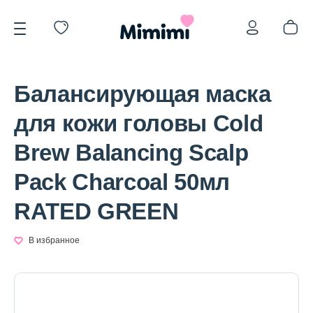
Балансирующая маска
для кожи головы Cold
Brew Balancing Scalp
*OVERSTOCK -30%
Pack Charcoal 50мл
RATED GREEN
Уход за лицом
В избранное
Волосы