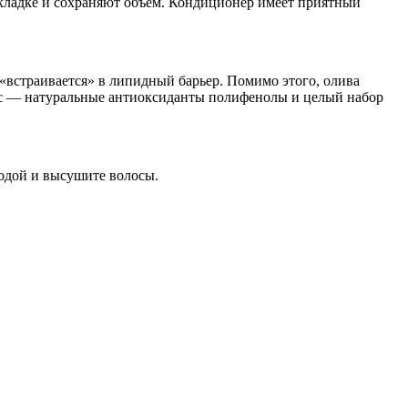
укладке и сохраняют объем. Кондиционер имеет приятный
 «встраивается» в липидный барьер. Помимо этого, олива
ус — натуральные антиоксиданты полифенолы и целый набор
водой и высушите волосы.
1
М