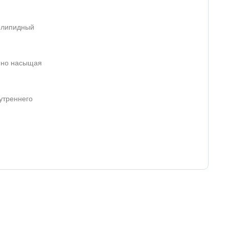
ролипидный
енно насыщая
утреннего