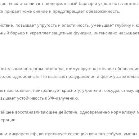
щин, восстанавливает эпидермальный барьер и укрепляет защитны
Даша
30.10.2024
кже придает коже сияние и предотвращает обезвоженность.
0%
твие, повышает упругость и эластичность, уменьшает глубину и к
0%
В меру плотный, в меру жирный, л
ный барьер и укрепляет защитные функции, интенсивно насыщает
0%
комфортного ощущения хватает о
0%
удобный массажный тюбик, разма
100%
стительным аналогом ретинола, стимулирует клеточное обновлени
 более однородным. Не вызывает раздражения и фоточувствительно
ает воспаления, нейтрализует красноту, укрепляет сосуды, стимули
овышает устойчивость к УФ-излучению.
щнейшее восстанавливающее действие, одновременно нормализуя 
нерации.
он и микрорельеф, контролирует секрецию кожного себума, умень