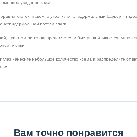
ременное увядание кожи.
енерации клеток, надежно укрепляют эпидермальный барьер и гид
рансэпидермальной потери влаги.
рой, при этом легко распределяется и быстро впитывается, мгнов
рной пленки.
г глаз нанесите небольшое количество крема и распределите от вн
ания.
Вам точно понравится