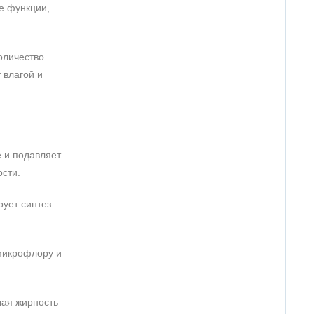
е функции,
оличество
егко наносится, быстро впитывается, увлажнения и
 влагой и
т нанесения и до следующего умывания. Очень
зываю крем им для лучшего впитывания
е и подавляет
сти.
рует синтез
микрофлору и
шая жирность