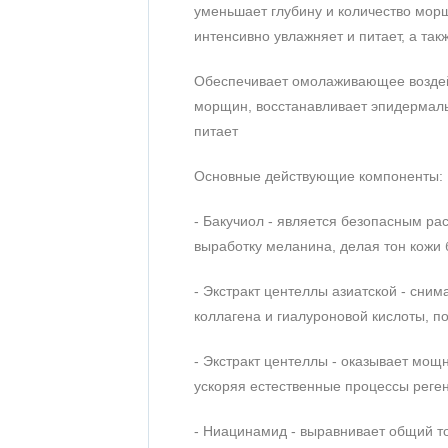
уменьшает глубину и количество мор
На основании 1 отзыва
интенсивно увлажняет и питает, а та
1
Обеспечивает омолаживающее воздейс
2
морщин, восстанавливает эпидермаль
3
питает
4
5
Основные действующие компоненты:
- Бакучиол - является безопасным ра
выработку меланина, делая тон кожи
- Экстракт центеллы азиатской - сним
коллагена и гиалуроновой кислоты, п
- Экстракт центеллы - оказывает мо
ускоряя естественные процессы реге
- Ниацинамид - выравнивает общий т