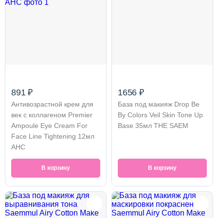
891 ₽
1656 ₽
Антивозрастной крем для
База под макияж Drop Be
век с коллагеном Premier
By Colors Veil Skin Tone Up
Ampoule Eye Cream For
Base 35мл THE SAEM
Face Line Tightening 12мл
AHC
В корзину
В корзину