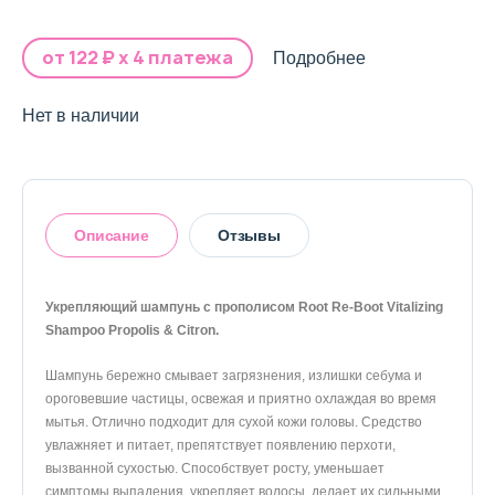
от
122
₽ х 4 платежа
Подробнее
Нет в наличии
Описание
Отзывы
Укрепляющий шампунь с прополисом Root Re-Boot Vitalizing
Shampoo Propolis & Citron.
Оставить отзыв
Шампунь бережно смывает загрязнения, излишки себума и
ороговевшие частицы, освежая и приятно охлаждая во время
мытья. Отлично подходит для сухой кожи головы. Средство
увлажняет и питает, препятствует появлению перхоти,
вызванной сухостью. Способствует росту, уменьшает
симптомы выпадения, укрепляет волосы, делает их сильными