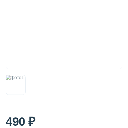
Декоративная косметика и уход за
губами
Тело
Наборы
Аксессуары
Бытовая химия
490 ₽