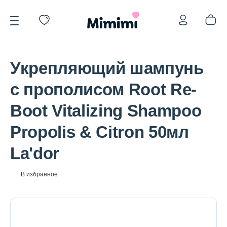
Укрепляющий шампунь
с прополисом Root Re-
Boot Vitalizing Shampoo
*OVERSTOCK -30%
Propolis & Citron 50мл
La'dor
Уход за лицом
В избранное
Волосы