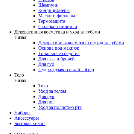
Шампуни
Кондиционеры
Маски и филлеры
Термозащита
Скрабы и пилинги
Декоративная косметика и уход за губами
Назад
Декоративная косметика и уход за губами
Основа под макияж
Тональные средства
Для глаз и бровей
Для губ
Пудра, румяна и хайлайтер
Тело
Назад
Тело
Уход за телом
Для рук
Для ног
Уход за полостью рта
Наборы
Аксессуары
Бытовая химия
О магазине