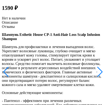
1590 ₽
Нет в наличии
Описание
Отзывы
Шампунь Esthetic House CP-1 Anti-Hair Loss Scalp Infusion
Shampoo
Шампунь для профилактики и лечения выпадения волос.
Укрепляет волосяные луковицы, глубоко очищает и мягко
отшелушивает кожу головы, стимулирует приток крови к
корням и ускоряет рост волос. Питает, увлажняет и утолщает
волосы. Средство помогает вылечить волосяные фолликулы,
ослабшие в результате агрессивных воздействий внешних
химических и физических факторов. Главные активные
компоненты шампуня - декспантенол и салициловая кислота,
они предотвращают потерю волос, регулируют баланс
кожного сала и мягко удаляют омертвевшие клетки кожи.
Основные действующие компоненты:
- Пантенол - эффективен при лечении различных
дерматологических заболеваний. Его действие направлено на