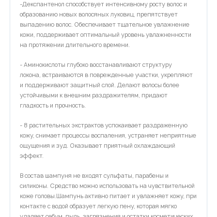
-Декспантенол способствует интенсивному росту волос и
образованию новых волосяных луковиц, препятствует
выпадению волос. Обеспечивает тщательное увлажнение
кожи, поддерживает оптимальный уровень увлажненности
на протяжении длительного времени.
- Аминокислоты глубоко восстанавливают структуру
локона, встраиваются в поврежденные участки, укрепляют
и поддерживают защитный слой. Делают волосы более
устойчивыми к внешним раздражителям, придают
гладкость и прочность.
- 8 растительных экстрактов успокаивает раздраженную
кожу, снимает процессы воспаления, устраняет неприятные
ощущения и зуд. Оказывает приятный охлаждающий
эффект.
В состав шампуня не входят сульфаты, парабены и
силиконы. Средство можно использовать на чувствительной
коже головы.Шампунь активно питает и увлажняет кожу, при
контакте с водой образует легкую пену, которая мягко
удаляет себум, пыль, загрязнения и остатки косметических