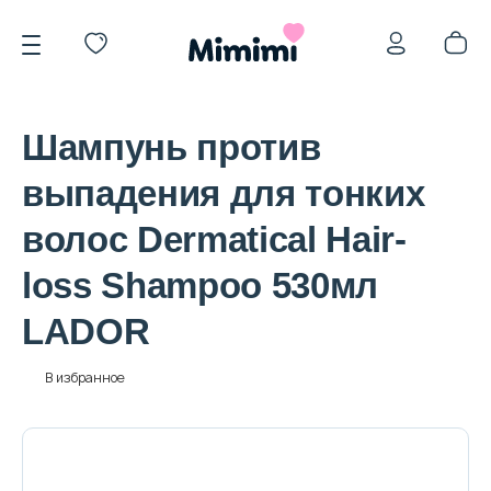
Шампунь против
выпадения для тонких
волос Dermatical Hair-
*OVERSTOCK -30%
loss Shampoo 530мл
LADOR
Уход за лицом
В избранное
Волосы