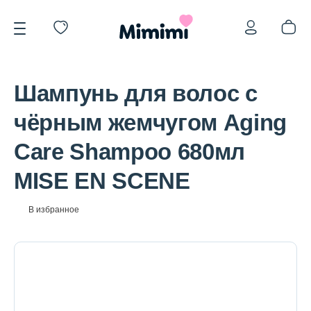
Шампунь для волос с
чёрным жемчугом Aging
Care Shampoo 680мл
*OVERSTOCK -30%
MISE EN SCENE
Уход за лицом
В избранное
Волосы