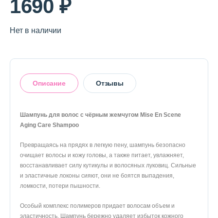
1690 ₽
О магазине
Доставка и оплата
Нет в наличии
Политика конфиденциальности
Контактная информация
Описание
Отзывы
+7 (996) 962 69 66
Шампунь для волос с чёрным жемчугом Mise En Scene
Телефон
Whats’APP
Telegram
Aging Care Shampoo
Оставить отзыв
Превращаясь на прядях в легкую пену, шампунь безопасно
очищает волосы и кожу головы, а также питает, увлажняет,
восстанавливает силу кутикулы и волосяных луковиц. Сильные
и эластичные локоны сияют, они не боятся выпадения,
ломкости, потери пышности.
Особый комплекс полимеров придает волосам объем и
эластичность. Шампунь бережно удаляет избыток кожного