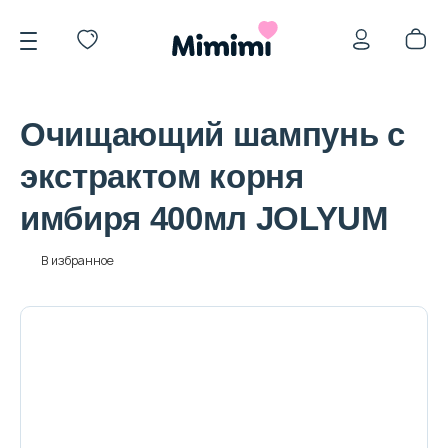
Очищающий шампунь с
экстрактом корня
имбиря 400мл JOLYUM
*OVERSTOCK -30%
В избранное
Уход за лицом
Волосы