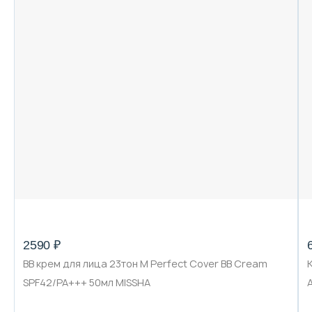
2590 ₽
BB крем для лица 23тон M Perfect Cover BB Cream
SPF42/PA+++ 50мл MISSHA