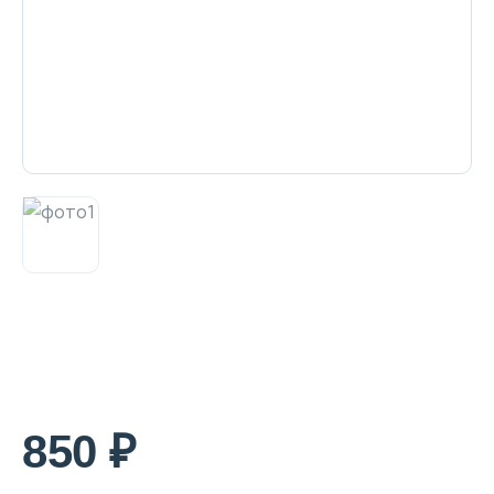
Декоративная косметика и уход за
губами
Тело
Наборы
Аксессуары
Бытовая химия
850 ₽