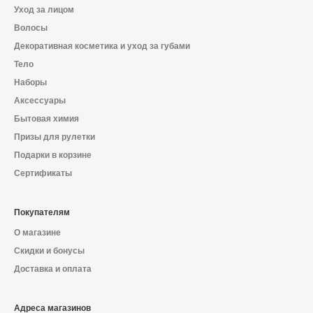
О магазине
Уход за лицом
Волосы
Доставка и оплата
Декоративная косметика и уход за губами
Тело
Политика конфиденциальности
Наборы
Аксессуары
Контактная информация
Бытовая химия
Призы для рулетки
+7 (996) 962 69 66
Подарки в корзине
Сертификаты
Телефон
Whats’APP
Telegram
Покупателям
О магазине
Скидки и бонусы
Доставка и оплата
Адреса магазинов