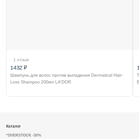
Декоративная косметика и уход за
губами
Тело
1 отзыв
Наборы
1432 ₽
Шампунь для волос против выпадения Dermatical Hair-
Loss Shampoo 200мл LA'DOR
Аксессуары
Бытовая химия
Каталог
*OVERSTOCK -30%