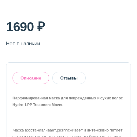
О магазине
Доставка и оплата
1690 ₽
Политика конфиденциальности
Нет в наличии
Контактная информация
+7 (996) 962 69 66
Описание
Отзывы
Телефон
Whats’APP
Telegram
Парфюмированная маска для поврежденных и сухих волос
Hydro LPP Treatment Movet.
Оставить отзыв
Маска восстанавливает,разглаживает и интенсивно питает
сухие и поврежденные волосы, делает их более сильными и