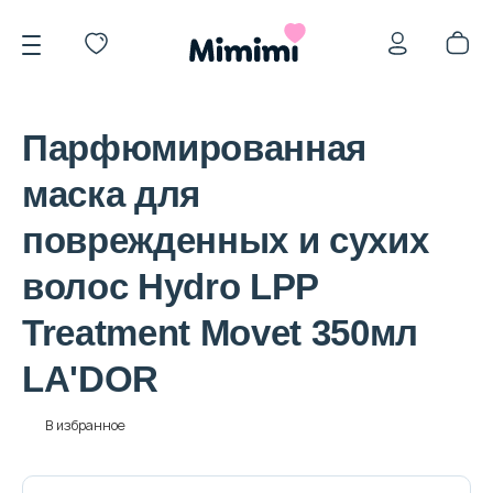
Парфюмированная
маска для
поврежденных и сухих
*OVERSTOCK -30%
волос Hydro LPP
Treatment Movet 350мл
Уход за лицом
LA'DOR
Волосы
В избранное