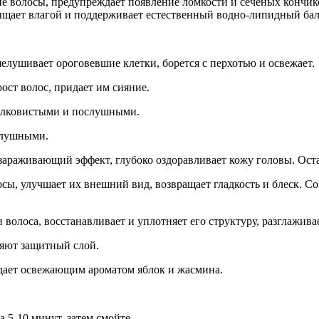
кие волосы, предупреждает появление ломкости и сеченых кончи
сыщает влагой и поддерживает естественный водно-липидный бал
шелушивает ороговевшие клетки, борется с перхотью и освежает.
ост волос, придает им сияние.
 шелковистыми и послушными.
ослушными.
еззараживающий эффект, глубоко оздоравливает кожу головы. Ос
сы, улучшает их внешний вид, возвращает гладкость и блеск. Со
 волоса, восстанавливает и уплотняет его структуру, разглажив
ляют защитный слой.
адает освежающим ароматом яблок и жасмина.
 5-10 минут, затем смойте.