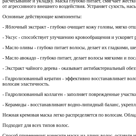
расчесывание и укладку. Маска глубоко питает, смягчает жест
от агрессивного внешнего воздействия. Устраняет сухость, на
Основные действующие компоненты:
- Яблочный экстракт - глубоко очищает кожу головы, мягко от
- Уксус - способствует улучшению кровообращения и ускоряет р
- Масло оливы - глубоко питает волосы, делает их гладкими,
- Масло авокадо - глубоко питает, делает волосы мягкими и п
- Экстракт чайного дерева - оказывает антибактериальный об
- Гидролизованный кератин - эффективно восстанавливает воло
волосам эластичность.
- Гидролизованный коллаген - заполняет поврежденные участки
- Керамиды - восстанавливают водно-липидный баланс, укреп
Нежная кремовая маска легко распределяется по волосам. Обл
Подходит для всех типов волос.
Способ применения: нанесите маску на длину волос, оставьте на