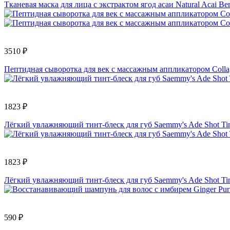
Тканевая маска для лица с экстрактом ягод асаи Natural Acai 
3510 ₽
Пептидная сыворотка для век с массажным аппликатором Colla
1823 ₽
Лёгкий увлажняющий тинт-блеск для губ Saemmy's Ade Shot Ti
1823 ₽
Лёгкий увлажняющий тинт-блеск для губ Saemmy's Ade Shot Tin
590 ₽