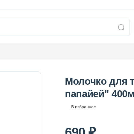
Молочко для т
папайей" 400
В избранное
690 ₽