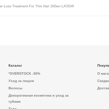
r-Loss Treatment For Thin Hair 200мл LA'DOR
Каталог
Покуп
*OVERSTOCK -30%
О мага
Уход за лицом
Скидк
Волосы
Достав
Декоративная косметика и уход за
губами
Тело