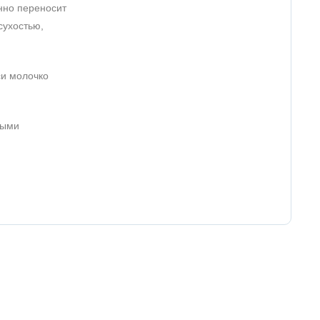
нно переносит
сухостью,
си молочко
выми