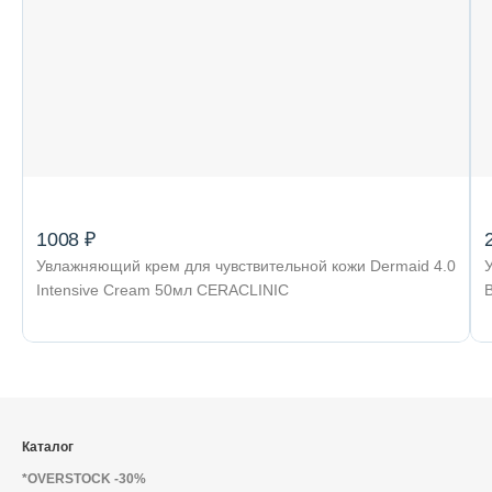
Декоративная косметика и уход за
губами
Тело
Наборы
1008 ₽
Увлажняющий крем для чувствительной кожи Dermaid 4.0
Intensive Cream 50мл CERACLINIC
Аксессуары
Бытовая химия
Каталог
*OVERSTOCK -30%