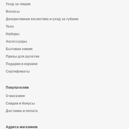
О магазине
Уход за лицом
Волосы
Доставка и оплата
Декоративная косметика и уход за губами
Тело
Политика конфиденциальности
Наборы
Аксессуары
Контактная информация
Бытовая химия
Призы для рулетки
+7 (996) 962 69 66
Подарки в корзине
Сертификаты
Телефон
Whats’APP
Telegram
Покупателям
О магазине
Скидки и бонусы
Доставка и оплата
Адреса магазинов