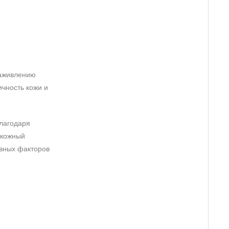
 заживлению
чность кожи и
лагодаря
 кожный
ивных факторов