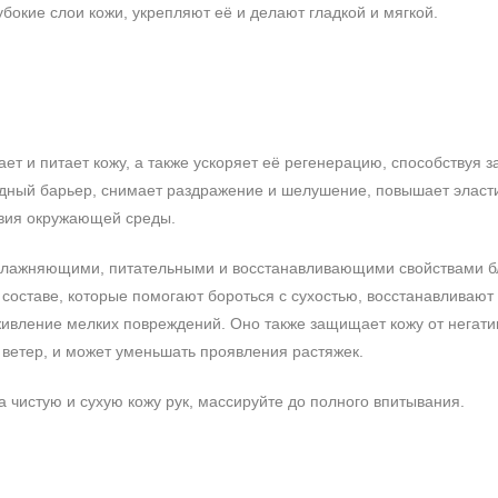
бокие слои кожи, укрепляют её и делают гладкой и мягкой.
чает и питает кожу, а также ускоряет её регенерацию, способствуя
идный барьер, снимает раздражение и шелушение, повышает эласти
твия окружающей среды.
увлажняющими, питательными и восстанавливающими свойствами б
составе, которые помогают бороться с сухостью, восстанавливают
аживление мелких повреждений. Оно также защищает кожу от негат
 ветер, и может уменьшать проявления растяжек.
 чистую и сухую кожу рук, массируйте до полного впитывания.