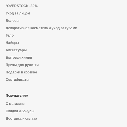
О магазине
*OVERSTOCK -30%
Уход за лицом
Доставка и оплата
Волосы
Политика конфиденциальности
Декоративная косметика и уход за губами
Тело
Контактная информация
Наборы
Аксессуары
Бытовая химия
+7 (996) 962 69 66
Призы для рулетки
Подарки в корзине
Телефон
Whats’APP
Telegram
Сертификаты
Покупателям
О магазине
Скидки и бонусы
Доставка и оплата