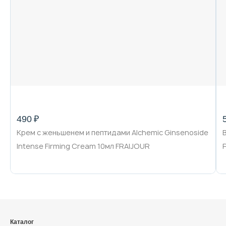
Декоративная косметика и уход за
губами
Тело
Наборы
490 ₽
Крем с женьшенем и пептидами Alchemic Ginsenoside
Аксессуары
Intense Firming Cream 10мл FRAIJOUR
Бытовая химия
Каталог