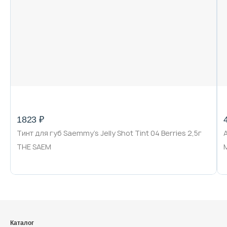
Декоративная косметика и уход за
губами
Тело
Наборы
1823 ₽
Тинт для губ Saemmy's Jelly Shot Tint 04 Berries 2,5г
Аксессуары
THE SAEM
Бытовая химия
Каталог