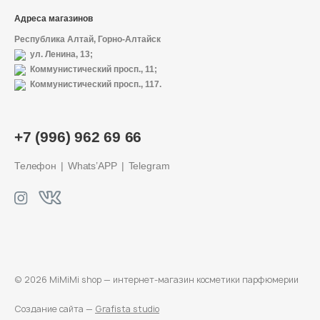
Адреса магазинов
Республика Алтай, Горно-Алтайск
ул. Ленина, 13;
Коммунистический просп., 11;
Коммунистический просп., 117.
О магазине
+7 (996) 962 69 66
Доставка и оплата
Телефон
Whats’APP
Telegram
Политика конфиденциальности
Контактная информация
+7 (996) 962 69 66
© 2026 MiMiMi shop — интернет-магазин
косметики парфюмерии
Телефон
Whats’APP
Telegram
Создание сайта —
Grafista studio