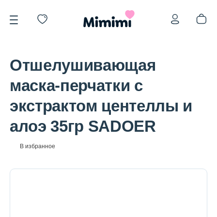
Отшелушивающая
маска-перчатки с
экстрактом центеллы и
*OVERSTOCK -30%
алоэ 35гр SADOER
Уход за лицом
В избранное
Волосы