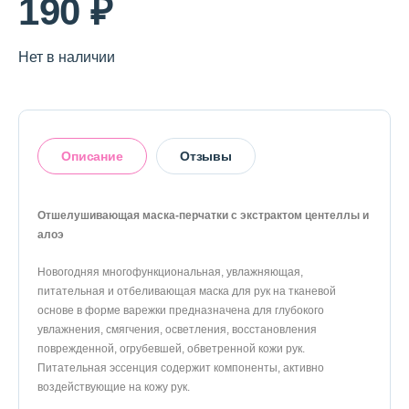
190 ₽
О магазине
Доставка и оплата
Нет в наличии
Политика конфиденциальности
Контактная информация
Описание
Отзывы
+7 (996) 962 69 66
Отшелушивающая маска-перчатки с экстрактом центеллы и
Телефон
Whats’APP
Telegram
алоэ
Оставить отзыв
Новогодняя многофункциональная, увлажняющая,
питательная и отбеливающая маска для рук на тканевой
основе в форме варежки предназначена для глубокого
увлажнения, смягчения, осветления, восстановления
поврежденной, огрубевшей, обветренной кожи рук.
Питательная эссенция содержит компоненты, активно
воздействующие на кожу рук.