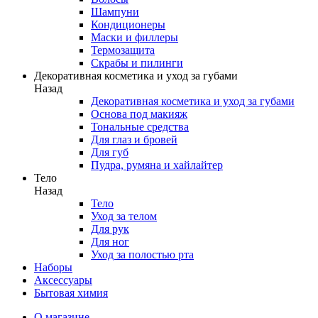
Шампуни
Кондиционеры
Маски и филлеры
Термозащита
Скрабы и пилинги
Декоративная косметика и уход за губами
Назад
Декоративная косметика и уход за губами
Основа под макияж
Тональные средства
Для глаз и бровей
Для губ
Пудра, румяна и хайлайтер
Тело
Назад
Тело
Уход за телом
Для рук
Для ног
Уход за полостью рта
Наборы
Аксессуары
Бытовая химия
О магазине