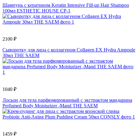
Шампунь с кератином Keratin Intensive Fill-up Hair Shampoo
100мл ESTHETIC HOUSE CP-1
2100 ₽
Сыворотку для лица с коллагеном Collagen EX Hydra Ampoule
30мл THE SAEM
1040 ₽
Лосьон для тела парфюмированный с экстрактом мандарина
Perfumed Body Moisturizer -Mand THE SAEM
1459 ₽