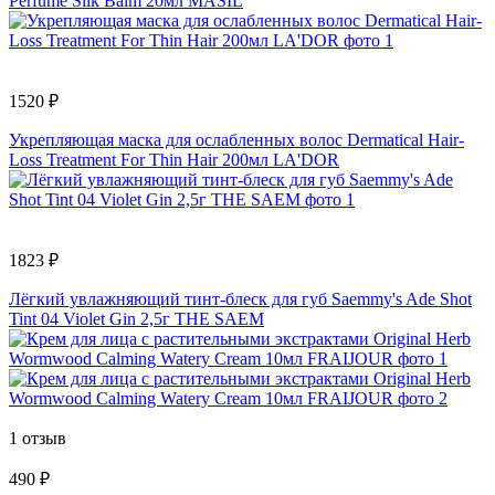
Perfume Silk Balm 20мл MASIL
1520 ₽
Укрепляющая маска для ослабленных волос Dermatical Hair-
Loss Treatment For Thin Hair 200мл LA'DOR
1823 ₽
Лёгкий увлажняющий тинт-блеск для губ Saemmy's Ade Shot
Tint 04 Violet Gin 2,5г THE SAEM
1 отзыв
490 ₽