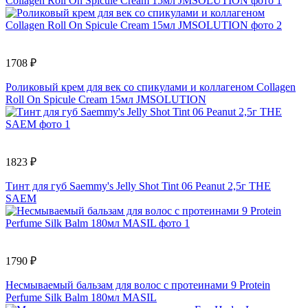
1708 ₽
Роликовый крем для век со спикулами и коллагеном Collagen
Roll On Spicule Cream 15мл JMSOLUTION
1823 ₽
Тинт для губ Saemmy's Jelly Shot Tint 06 Peanut 2,5г THE
SAEM
1790 ₽
Несмываемый бальзам для волос с протеинами 9 Protein
Perfume Silk Balm 180мл MASIL