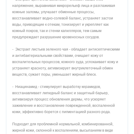
напряжение, выравнивая микрорельеф лица и разглаживая
кожные заломы, улучшает обменные процессы,
восстанавливает водно-солевой баланс, устраняет застои
воды, приводящие к отекам, тонизирует и укрепляет как
кожный покров, так и стенки капилляров, тем самым
предупреждает разрушение кровеносных сосудов.
- Экстракт листьев зеленого чая - обладает антисептическими
и антибактериальными свойствами, очищает кожу от
воспалительных процессов, кожного зуда, успокаивает кожу и
устраняет красноту, активизирует внутриклеточный обмен
веществ, сужает поры, уменьшает жирный блеск.
- Ниацинамид - стимулирует выработку керамидов,
восстанавливает липидный баланс и защитный барьер,
активизируя процесс обновления дермы, что ускоряет
заживление и восстановление поврежденной, воспаленной
кожи, эффективно борется с пигментацией разного рода.
Подходит для проблемной нормальной, комбинированной,
жирной кожи, склонной к воспалениям, высыпаниям в виде