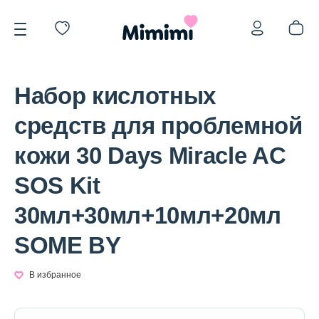
Набор кислотных
средств для проблемной
кожи 30 Days Miracle AC
*OVERSTOCK -30%
SOS Kit
30мл+30мл+10мл+20мл
Уход за лицом
SOME BY
Волосы
В избранное