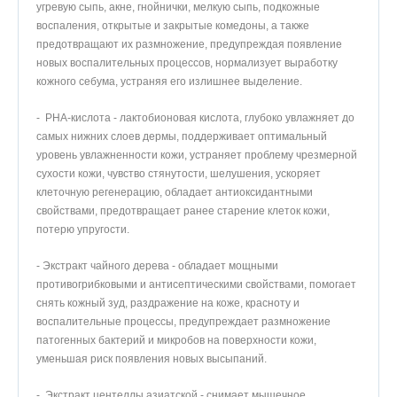
угревую сыпь, акне, гнойнички, мелкую сыпь, подкожные
воспаления, открытые и закрытые комедоны, а также
предотвращают их размножение, предупреждая появление
новых воспалительных процессов, нормализует выработку
кожного себума, устраняя его излишнее выделение.
- РНА-кислота - лактобионовая кислота, глубоко увлажняет до
самых нижних слоев дермы, поддерживает оптимальный
уровень увлажненности кожи, устраняет проблему чрезмерной
сухости кожи, чувство стянутости, шелушения, ускоряет
клеточную регенерацию, обладает антиоксидантными
свойствами, предотвращает ранее старение клеток кожи,
потерю упругости.
- Экстракт чайного дерева - обладает мощными
противогрибковыми и антисептическими свойствами, помогает
снять кожный зуд, раздражение на коже, красноту и
воспалительные процессы, предупреждает размножение
патогенных бактерий и микробов на поверхности кожи,
уменьшая риск появления новых высыпаний.
- Экстракт центеллы азиатской - снимает мышечное