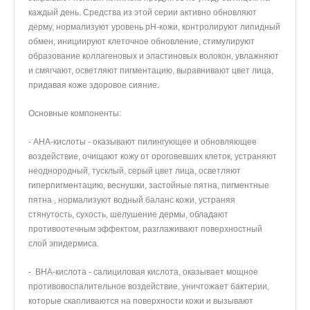
каждый день. Средства из этой серии активно обновляют
дерму, нормализуют уровень pH-кожи, контролируют липидный
обмен, инициируют клеточное обновление, стимулируют
образование коллагеновых и эластиновых волокон, увлажняют
и смягчают, осветляют пигментацию, выравнивают цвет лица,
придавая коже здоровое сияние.
Основные компоненты:
- АНА-кислоты - оказывают пилингующее и обновляющее
воздействие, очищают кожу от ороговевших клеток, устраняют
неоднородный, тусклый, серый цвет лица, осветляют
гиперпигментацию, веснушки, застойные пятна, пигментные
пятна , нормализуют водный баланс кожи, устраняя
стянутость, сухость, шелушение дермы, обладают
противоотечным эффектом, разглаживают поверхностный
слой эпидермиса.
- ВНА-кислота - салициловая кислота, оказывает мощное
противовоспалительное воздействие, уничтожает бактерии,
которые скапливаются на поверхности кожи и вызывают