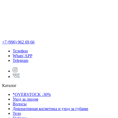
1
К
+7 (996) 962 69 66
Телефон
Whats’APP
Telegram
Каталог
*OVERSTOCK -30%
Уход за лицом
Волосы
Декоративная косметика и уход за губами
Тело