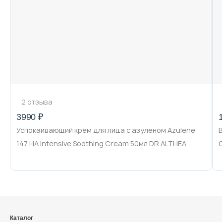
Декоративная косметика и уход за
губами
Тело
Наборы
2 отзыва
3990 ₽
Успокаивающий крем для лица с азуленом Azulene
Аксессуары
147 HA Intensive Soothing Cream 50мл DR.ALTHEA
Бытовая химия
Каталог