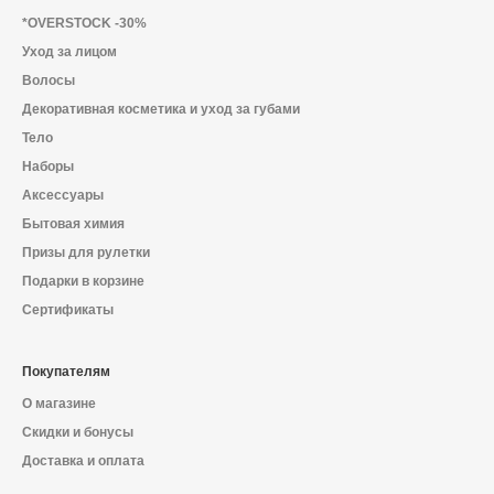
О магазине
*OVERSTOCK -30%
Уход за лицом
Доставка и оплата
Волосы
Политика конфиденциальности
Декоративная косметика и уход за губами
Тело
Контактная информация
Наборы
Аксессуары
Бытовая химия
+7 (996) 962 69 66
Призы для рулетки
Подарки в корзине
Телефон
Whats’APP
Telegram
Сертификаты
Покупателям
О магазине
Скидки и бонусы
Доставка и оплата