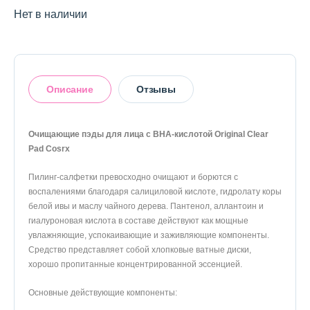
О магазине
Нет в наличии
Доставка и оплата
Политика конфиденциальности
Описание
Отзывы
Контактная информация
Очищающие пэды для лица с BHA-кислотой Original Clear
+7 (996) 962 69 66
5
Pad Cosrx
Телефон
Whats’APP
Telegram
Пилинг-салфетки превосходно очищают и борются с
На основании 1 отзыва
воспалениями благодаря салициловой кислоте, гидролату коры
белой ивы и маслу чайного дерева. Пантенол, аллантоин и
1
0%
гиалуроновая кислота в составе действуют как мощные
2
0%
увлажняющие, успокаивающие и заживляющие компоненты.
3
0%
Средство представляет собой хлопковые ватные диски,
4
0%
хорошо пропитанные концентрированной эссенцией.
5
100%
Основные действующие компоненты: