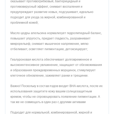
оказывает противогрибковый, бактерицидный и
противовирусный эффект, снимает воспаления и
предупреждает развитие новых, подсушивает, идеально
подходит для ухода за жирной, комбинированной и
проблемной кожей;
Масло цедры апельсина нормализует гидролипидный баланс,
повышает упругость, придает гладкость, разравнивает
микрорельеф, снимает мышечное напряжение, мягко
отбеливает, осветляет пигментацию, детоксицирует;
Гиалуроновая кислота обеспечивает долговременное и
высокоинтенсивное увлажнение, защищает от обезвоживания
и образования преждевременных морщинок, стимулирует
клеточное обновление, заживляет ранки и трещинки.
Важно! Поскольку в состав пэдов входит BHA-кислота, после их
использования защитите кожу вашим солнцезащитным
кремом, чтобы не спровоцировать появление пигментации. А
так же не совмещать в один раз с другими активами
Подходит для нормальной, комбинированной, жирной и