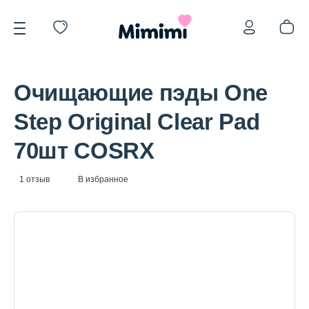
Очищающие пэды One
Step Original Clear Pad
70шт COSRX
*OVERSTOCK -30%
1 отзыв
В избранное
Уход за лицом
Волосы