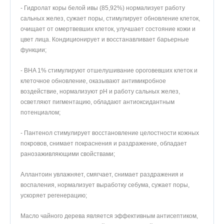
- Гидролат коры белой ивы (85,92%) нормализует работу
Оставить отзыв
сальных желез, сужает поры, стимулирует обновление клеток,
очищает от омертвевших клеток, улучшает состояние кожи и
цвет лица. Кондиционирует и восстанавливает барьерные
Дарья
30.10.2024
функции;
- BHA 1% стимулируют отшелушивание ороговевших клеток и
Первый раз попробовала такой формат тонизирования. Я в
клеточное обновление, оказывают антимикробное
восторге! Покраснения ушли, высыпания ушли после
воздействие, нормализуют pH и работу сальных желез,
нескольких дней применения, поры сузились. Кожа
осветляют пигментацию, обладают антиоксидантным
действительно стала гораздо лучше.
потенциалом;
- Пантенол стимулирует восстановление целостности кожных
покровов, снимает покраснения и раздражение, обладает
ранозаживляющими свойствами;
Аллантоин увлажняет, смягчает, снимает раздражения и
воспаления, нормализует выработку себума, сужает поры,
ускоряет регенерацию;
Масло чайного дерева является эффективным антисептиком,