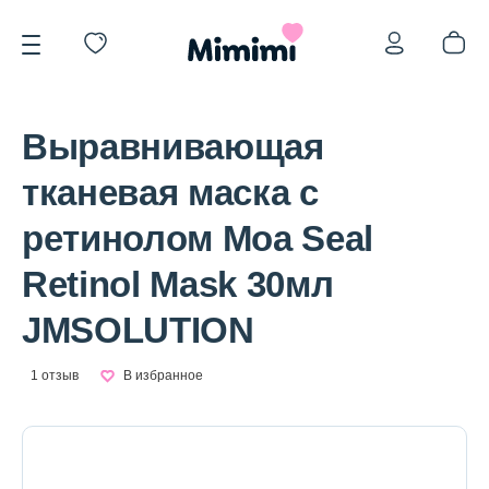
Выравнивающая
тканевая маска с
ретинолом Moa Seal
*OVERSTOCK -30%
Retinol Mask 30мл
JMSOLUTION
Уход за лицом
1 отзыв
В избранное
Волосы