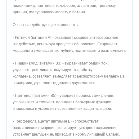
ниацинамид, пантенол, токоферол, аллантоин, трегалозу,
5
100%
аргинин, гиалуроновую кислоту и бетаин.
Основные действующие компоненты:
Оставить отзыв
- Ретинол (витамин A) - оказывает мощное антивозрастное
воздействие, активируя процессы обновления. Сокращает
морщины и уменьшает их глубину, подтягивает и разглаживает.
Юлия
04.07.2025
- Ниацинамид (витамин B3) - выравнивает общий тон,
улучшает цвет лица, стимулирует выработку
Маска прекрасная, сыворотки очень много и упаковка больше
коллагена, осветляет, замедляет транспортировку меланина в
стандартной. Делала на ночь, сразу после снятия кожа
эпидермис, укрепляет гидролипидную мантию.
липковатая, но на утро эффект просто супер- кожа
увлажнённая, гладкая и напитанная, на постакне сразу виден
- Пантенол (витамин B5) - ускоряет процесс заживления,
результат
успокаивает и смягчает, повышает барьерные функции
эпидермиса и укрепляет естественный защитный слой.
- Токоферола ацетат (витамин E) - способствует
разглаживанию морщин, тонизирует, ускоряет заживление,
устраняет шелушение, приводит в норму липидный баланс.