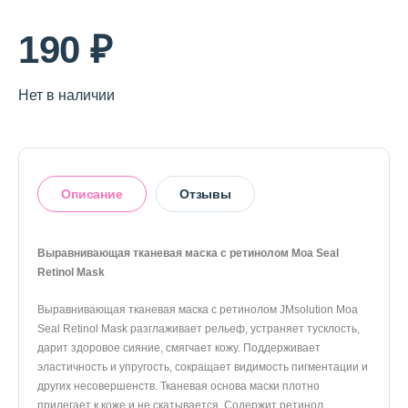
О магазине
190 ₽
Доставка и оплата
Политика конфиденциальности
Нет в наличии
Контактная информация
Описание
Отзывы
+7 (996) 962 69 66
Телефон
Whats’APP
Telegram
Выравнивающая тканевая маска с ретинолом Moa Seal
5
Retinol Mask
Выравнивающая тканевая маска с ретинолом JMsolution Moa
На основании 1 отзыва
Seal Retinol Mask разглаживает рельеф, устраняет тусклость,
дарит здоровое сияние, смягчает кожу. Поддерживает
1
0%
эластичность и упругость, сокращает видимость пигментации и
2
0%
других несовершенств. Тканевая основа маски плотно
3
0%
прилегает к коже и не скатывается. Содержит ретинол,
4
0%