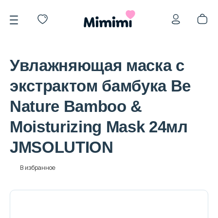
Увлажняющая маска с
экстрактом бамбука Be
Nature Bamboo &
*OVERSTOCK -30%
Moisturizing Mask 24мл
JMSOLUTION
Уход за лицом
В избранное
Волосы