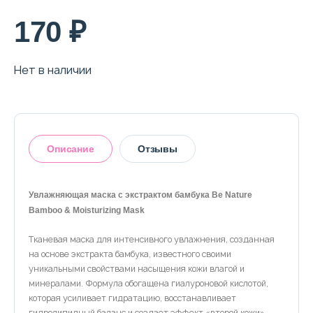
О магазине
170 ₽
Доставка и оплата
Нет в наличии
Политика конфиденциальности
Контактная информация
Описание
Отзывы
+7 (996) 962 69 66
Телефон
Whats’APP
Telegram
Увлажняющая маска с экстрактом бамбука Be Nature
Bamboo & Moisturizing Mask
Оставить отзыв
Тканевая маска для интенсивного увлажнения, созданная
на основе экстракта бамбука, известного своими
уникальными свойствами насыщения кожи влагой и
минералами. Формула обогащена гиалуроновой кислотой,
которая усиливает гидратацию, восстанавливает
гидролипидный баланс и создает эффект «второй кожи»,