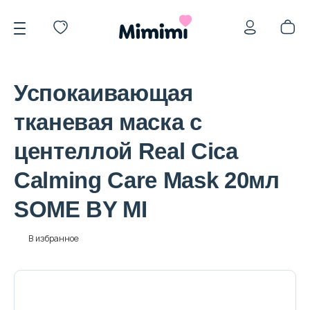
Успокаивающая
тканевая маска с
центеллой Real Cica
*OVERSTOCK -30%
Calming Care Mask 20мл
SOME BY MI
Уход за лицом
В избранное
Волосы