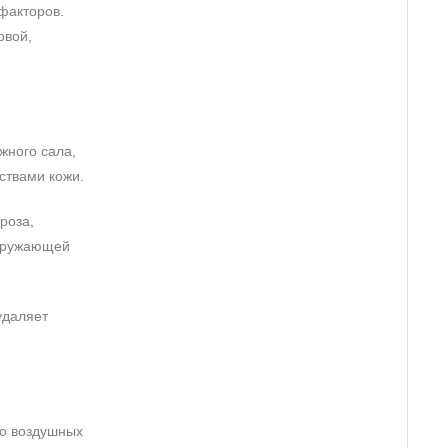
факторов.
овой,
жного сала,
ствами кожи.
роза,
окружающей
удаляет
ло воздушных