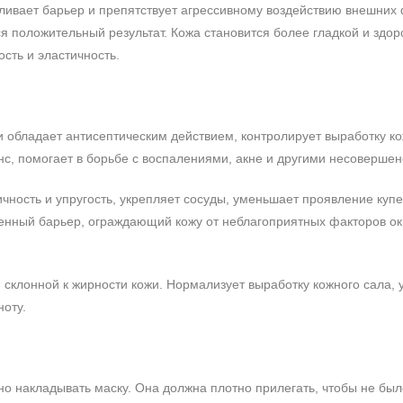
ливает барьер и препятствует агрессивному воздействию внешних 
 положительный результат. Кожа становится более гладкой и здор
сть и эластичность.
 и обладает антисептическим действием, контролирует выработку ко
с, помогает в борьбе с воспалениями, акне и другими несовершен
ичность и упругость, укрепляет сосуды, уменьшает проявление купе
венный барьер, ограждающий кожу от неблагоприятных факторов 
склонной к жирности кожи. Нормализует выработку кожного сала, 
ноту.
но накладывать маску. Она должна плотно прилегать, чтобы не бы