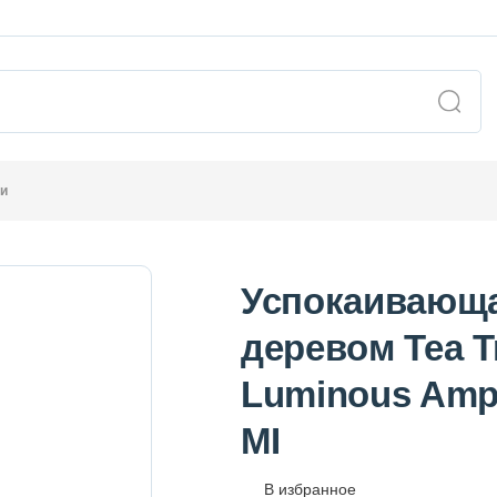
ки
Успокаивающа
деревом Tea T
Luminous Amp
MI
В избранное