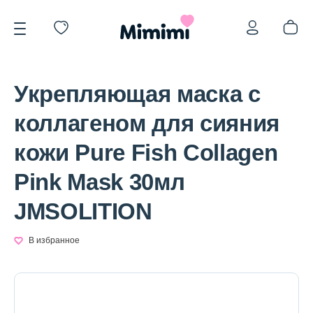
Укрепляющая маска с
коллагеном для сияния
кожи Pure Fish Collagen
*OVERSTOCK -30%
Pink Mask 30мл
JMSOLITION
Уход за лицом
В избранное
Волосы