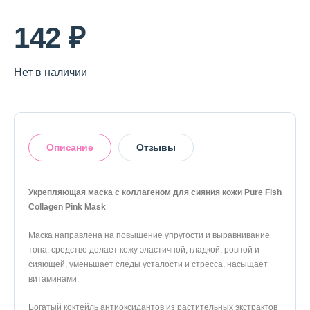
О магазине
142 ₽
Доставка и оплата
Политика конфиденциальности
Нет в наличии
Контактная информация
Описание
Отзывы
+7 (996) 962 69 66
Телефон
Whats’APP
Telegram
Укрепляющая маска с коллагеном для сияния кожи Pure Fish
Collagen Pink Mask
Оставить отзыв
Маска направлена на повышение упругости и выравнивание
тона: средство делает кожу эластичной, гладкой, ровной и
сияющей, уменьшает следы усталости и стресса, насыщает
витаминами.
Богатый коктейль антиоксидантов из растительных экстрактов