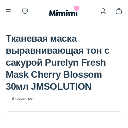
Тканевая маска
выравнивающая тон с
сакурой Purelyn Fresh
*OVERSTOCK -30%
Mask Cherry Blossom
30мл JMSOLUTION
Уход за лицом
В избранное
Волосы