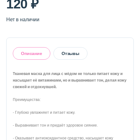
120 ₽
О магазине
Доставка и оплата
Нет в наличии
Политика конфиденциальности
Контактная информация
Описание
Отзывы
+7 (996) 962 69 66
Тканевая маска для лица с мёдом не только питает кожу и
Телефон
Whats’APP
Telegram
насыщает её витаминами, но и выравнивает тон, делая кожу
свежей и отдохнувшей.
Оставить отзыв
Преимущества:
- Глубоко увлажняет и питает кожу.
- Выравнивает тон и придаёт здоровое сияние.
- Оказывает антиоксидантное средство, насыщает кожу