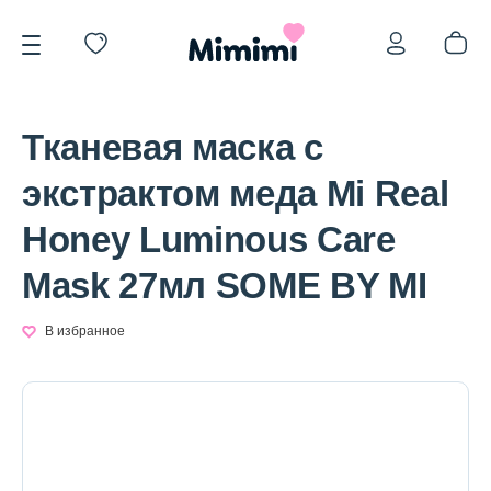
Тканевая маска с
экстрактом меда Mi Real
Honey Luminous Care
*OVERSTOCK -30%
Mask 27мл SOME BY MI
Уход за лицом
В избранное
Волосы