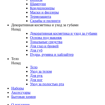
Шампуни
Кондиционеры
Маски и филлеры
Термозащита
Скрабы и пилинги
Декоративная косметика и уход за губами
Назад
Декоративная косметика и уход за губами
Основа под макияж
Тональные средства
Для глаз и бровей
Для губ
Пудра, румяна и хайлайтер
Тело
Назад
Тело
Уход за телом
Для рук
Для ног
Уход за полостью рта
Наборы
Аксессуары
Бытовая химия
О магазине