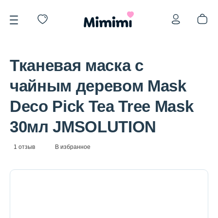
Тканевая маска с
чайным деревом Mask
Deco Pick Tea Tree Mask
*OVERSTOCK -30%
30мл JMSOLUTION
Уход за лицом
1 отзыв
В избранное
Волосы