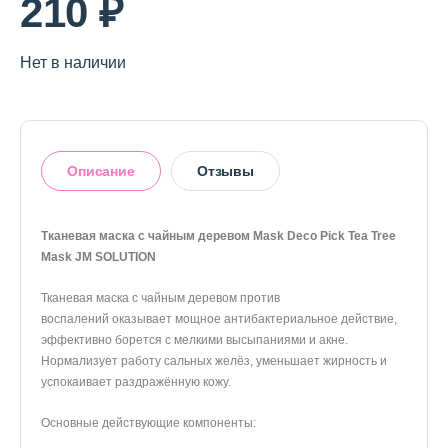
210 ₽
О магазине
Доставка и оплата
Нет в наличии
Политика конфиденциальности
Контактная информация
Описание
Отзывы
+7 (996) 962 69 66
Тканевая маска с чайным деревом Mask Deco Pick Tea Tree
Телефон
5
Whats’APP
Telegram
Mask JM SOLUTION
Тканевая маска с чайным деревом против
На основании 1 отзыва
воспалений оказывает мощное антибактериальное действие,
эффективно борется с мелкими высыпаниями и акне.
1
0%
Нормализует работу сальных желёз, уменьшает жирность и
2
0%
успокаивает раздражённую кожу.
3
0%
4
0%
Основные действующие компоненты:
5
100%