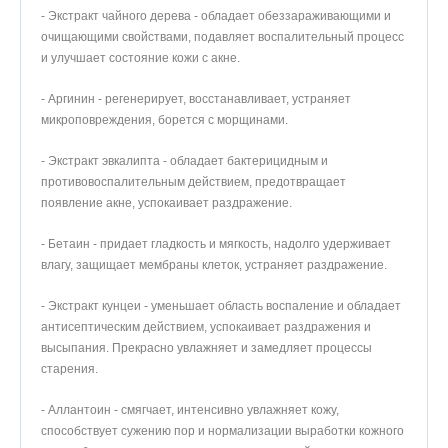
- Экстракт чайного дерева - обладает обеззараживающими и
очищающими свойствами, подавляет воспалительный процесс
и улучшает состояние кожи с акне.
Оставить отзыв
- Аргинин - регенерирует, восстанавливает, устраняет
микроповреждения, борется с морщинами.
Полина
30.10.2024
- Экстракт эвкалипта - обладает бактерицидным и
противовоспалительным действием, предотвращает
Лучшая маска в серии покемонов ^_^ успокаивающая,
появление акне, успокаивает раздражение.
увлажняющая, супер приятное полотно, тонкое, невесомое,
эссенции в упаковке хватит ещё на раз🔥
- Бетаин - придает гладкость и мягкость, надолго удерживает
влагу, защищает мембраны клеток, устраняет раздражение.
- Экстракт кунцеи - уменьшает область воспаление и обладает
антисептическим действием, успокаивает раздражения и
высыпания. Прекрасно увлажняет и замедляет процессы
старения.
- Аллантоин - смягчает, интенсивно увлажняет кожу,
способствует сужению пор и нормализации выработки кожного