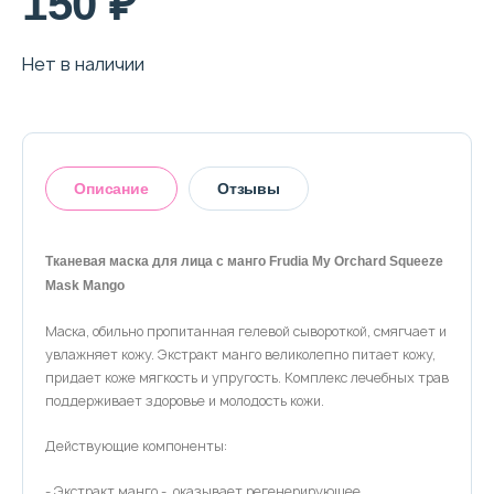
150 ₽
О магазине
Доставка и оплата
Нет в наличии
Политика конфиденциальности
Контактная информация
Описание
Отзывы
+7 (996) 962 69 66
Тканевая маска для лица с манго Frudia My Orchard Squeeze
Телефон
Whats’APP
Telegram
Mask Mango
Оставить отзыв
Маска, обильно пропитанная гелевой сывороткой, смягчает и
увлажняет кожу. Экстракт манго великолепно питает кожу,
придает коже мягкость и упругость. Комплекс лечебных трав
поддерживает здоровье и молодость кожи.
Действующие компоненты:
- Экстракт манго - оказывает регенерирующее