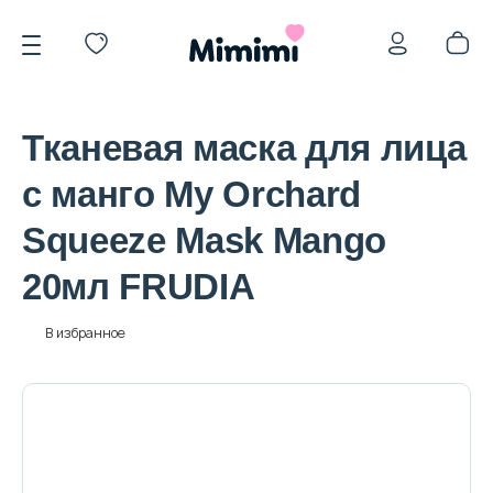
Тканевая маска для лица
с манго My Orchard
Squeeze Mask Mango
*OVERSTOCK -30%
20мл FRUDIA
Уход за лицом
В избранное
Волосы