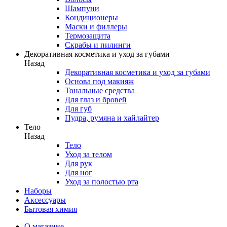
Шампуни
Кондиционеры
Маски и филлеры
Термозащита
Скрабы и пилинги
Декоративная косметика и уход за губами
Назад
Декоративная косметика и уход за губами
Основа под макияж
Тональные средства
Для глаз и бровей
Для губ
Пудра, румяна и хайлайтер
Тело
Назад
Тело
Уход за телом
Для рук
Для ног
Уход за полостью рта
Наборы
Аксессуары
Бытовая химия
О магазине