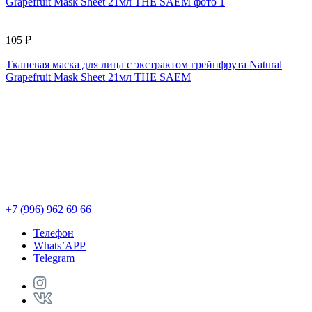
105 ₽
7
Тканевая маска для лица с экстрактом грейпфрута Natural
У
Grapefruit Mask Sheet 21мл THE SAEM
L
+7 (996) 962 69 66
Телефон
Whats’APP
Telegram