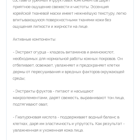
составе огуречных и фруктовых компонентов дарит
приятное ощущение свежести и чистоты. Эссенция
корейской тканевой маски имеет нежнейшую текстуру, легко
впитывающуюся поверхностными тканями кожи без
ощущения липкости и жирности на лице.
Активные компоненты:
- Экстракт огурца - кладезь витаминов и аминокислот,
необходимых для нормальной работы кожных покровов. Он
отбеливает, освежает, увлажняет и предохраняет клетки
дермы от пересушивания и вредных факторов окружающей
среды;
- Экстракты фруктов - питают и насыщают
макроэлементами, дарят свежесть, выравнивают тон лица,
подтягивают овал;
- Гиалуроновая кислота - поддерживает водный баланс в
клетках, даря им эластичность и упругость. Как результат -
увлажненная и ухоженная кожа лица.