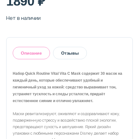
1890 ₽
О магазине
Доставка и оплата
Нет в наличии
Политика конфиденциальности
Контактная информация
Описание
Отзывы
+7 (996) 962 69 66
Набор Quick Routine Vital Vita C Mask содержит 30 масок на
Телефон
Whats’APP
Telegram
каждый день, которые обеспечивают удобный и
Оставить отзыв
гигиеничный уход за кожей: средство выравнивает тон,
устраняет тусклость и следы усталости, придаёт
естественное сияние и отлично увлажняет.
Маски ревитализируют, оживляют и оздоравливают кожу,
подверженную стрессу и воздействию плохой экологии,
предотвращают сухость и шелушение. Яркий дизайн
упаковки с любимыми персонажами Disney делает набор