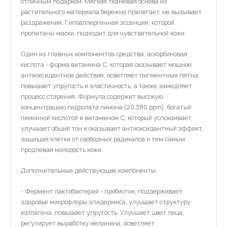
отличным подарком. Мягкая тканевая основа из
растительного материала бережно прилегает, не вызывает
раздражения. Гипоаллергенная эссенция, которой
пропитаны маски, подходит для чувствительной кожи.
Один из главных компонентов средства, аскорбиновая
кислота - форма витамина C, которая оказывает мощное
антиоксидантное действие, осветляет пигментные пятна,
повышает упругость и эластичность, а также замедляет
процесс старения. Формула содержит высокую
концентрацию гидролата лимона (20,380 ppm), богатый
лимонной кислотой и витамином С, который успокаивает,
улучшает общий тон и оказывает антиоксидантный эффект,
защищая клетки от свободных радикалов и тем самым
продлевая молодость кожи.
Дополнительные действующие компоненты:
- Фермент лактобактерий - пробиотик, поддерживает
здоровье микрофлоры эпидермиса, улучшает структуру
коллагена, повышает упругость. Улучшает цвет лица,
регулирует выработку меланина, осветляет