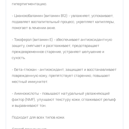
гиперпигментацию.
- Цианокобаламин (витамин B12) - увлажняет, успокаивает,
подавляет воспалительный процесс, укрепляет капилляры,
помогает в лечении акне.
- Токоферол (витамин E) - обеспечивает антиоксидантную
защиту, смягчает и разглаживает, предотвращает
преждевременное старение, устраняет шелушение и
сухость.
- Бета-глюкан - антиоксидант, защищает и восстанавливает
поврежденную кожу, препятствует старению, повышает
местный иммунитет.
- Аминокислоты - повышают натуральный увлажняющий
фактор (NMF), улучшают текстуру кожи, сглаживают рельеф
и выравнивают тон.
Подходит для всех типов кожи.