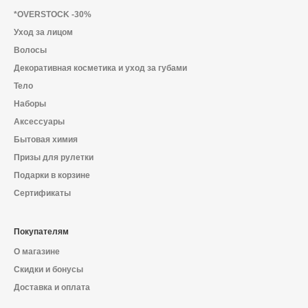
О магазине
*OVERSTOCK -30%
Уход за лицом
Доставка и оплата
Волосы
Политика конфиденциальности
Декоративная косметика и уход за губами
Тело
Контактная информация
Наборы
Аксессуары
Бытовая химия
+7 (996) 962 69 66
Призы для рулетки
Подарки в корзине
Телефон
Whats’APP
Telegram
Сертификаты
Покупателям
О магазине
Скидки и бонусы
Доставка и оплата