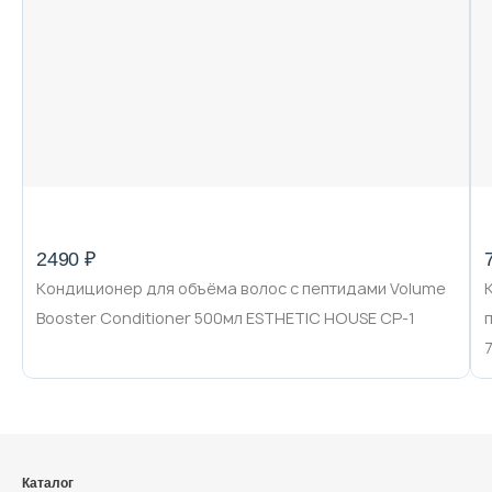
Декоративная косметика и уход за
губами
Тело
Наборы
2490 ₽
Кондиционер для объёма волос с пептидами Volume
Аксессуары
Booster Conditioner 500мл ESTHETIC HOUSE CP-1
Бытовая химия
Каталог