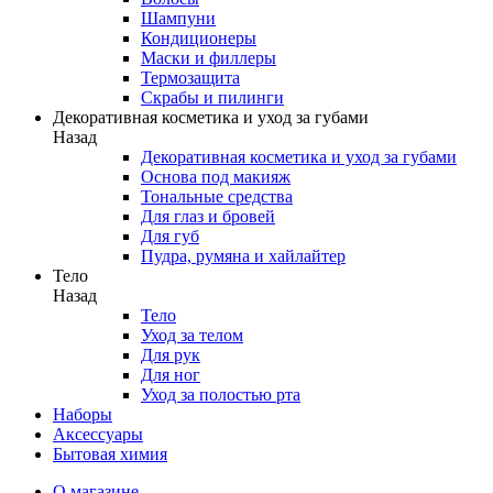
Шампуни
Кондиционеры
Маски и филлеры
Термозащита
Скрабы и пилинги
Декоративная косметика и уход за губами
Назад
Декоративная косметика и уход за губами
Основа под макияж
Тональные средства
Для глаз и бровей
Для губ
Пудра, румяна и хайлайтер
Тело
Назад
Тело
Уход за телом
Для рук
Для ног
Уход за полостью рта
Наборы
Аксессуары
Бытовая химия
О магазине