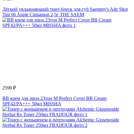
Лёгкий увлажняющий тинт-блеск для губ Saemmy's Ade Shot
Tint 06 Apple Cinnamon 2,5г THE SAEM
2590 ₽
BB крем для лица 23тон M Perfect Cover BB Cream
SPF42/PA+++ 50мл MISSHA