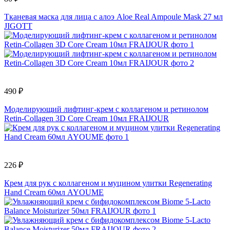
Тканевая маска для лица с алоэ Aloe Real Ampoule Mask 27 мл
JIGOTT
490 ₽
Моделирующий лифтинг-крем c коллагеном и ретинолом
Retin-Collagen 3D Core Cream 10мл FRAIJOUR
226 ₽
Крем для рук с коллагеном и муцином улитки Regenerating
Hand Cream 60мл AYOUME