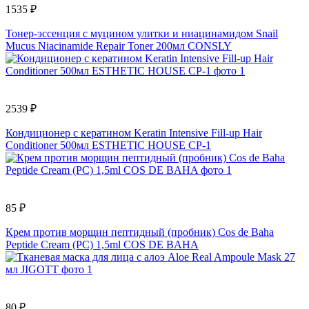
1535 ₽
Тонер-эссенция с муцином улитки и ниацинамидом Snail
Mucus Niacinamide Repair Toner 200мл CONSLY
2539 ₽
Кондиционер с кератином Keratin Intensive Fill-up Hair
Conditioner 500мл ESTHETIC HOUSE CP-1
85 ₽
Крем против морщин пептидный (пробник) Cos de Baha
Peptide Cream (PC) 1,5ml COS DE BAHA
80 ₽