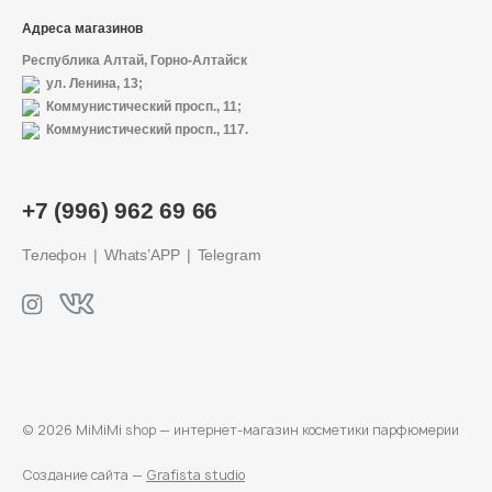
Адреса магазинов
Республика Алтай, Горно-Алтайск
ул. Ленина, 13;
Коммунистический просп., 11;
Коммунистический просп., 117.
О магазине
+7 (996) 962 69 66
Доставка и оплата
Телефон
Whats’APP
Telegram
Политика конфиденциальности
Контактная информация
+7 (996) 962 69 66
© 2026 MiMiMi shop — интернет-магазин
косметики парфюмерии
Телефон
Whats’APP
Telegram
Создание сайта —
Grafista studio