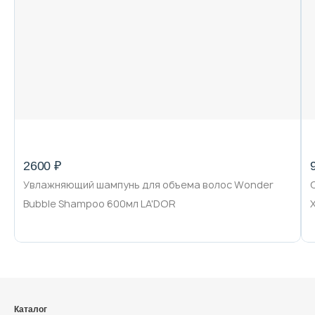
Декоративная косметика и уход за
губами
Тело
Наборы
2600 ₽
Увлажняющий шампунь для объема волос Wonder
Аксессуары
Bubble Shampoo 600мл LA'DOR
Бытовая химия
Каталог