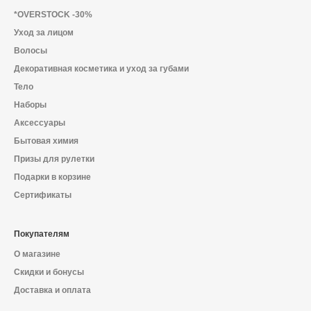
О магазине
*OVERSTOCK -30%
Уход за лицом
Доставка и оплата
Волосы
Политика конфиденциальности
Декоративная косметика и уход за губами
Тело
Контактная информация
Наборы
Аксессуары
Бытовая химия
+7 (996) 962 69 66
Призы для рулетки
Подарки в корзине
Телефон
Whats’APP
Telegram
Сертификаты
Покупателям
О магазине
Скидки и бонусы
Доставка и оплата