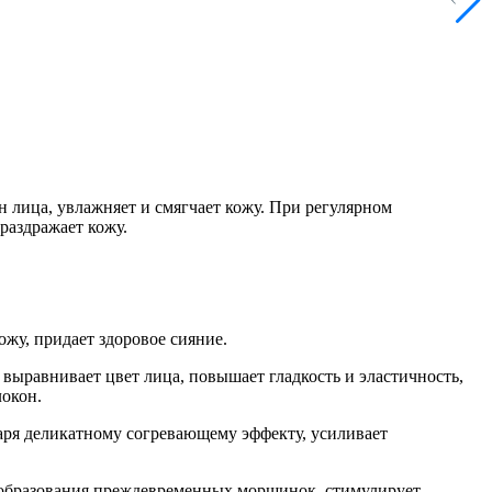
 лица, увлажняет и смягчает кожу. При регулярном
 раздражает кожу.
жу, придает здоровое сияние.
 выравнивает цвет лица, повышает гладкость и эластичность,
локон.
аря деликатному согревающему эффекту, усиливает
и образования преждевременных морщинок, стимулирует