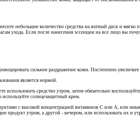
сите небольшое количество средства на ватный диск и мягко про
ам ухода. Если после нанесения эссенции на все лицо вы почу
спровоцировать сильное раздражение кожи. Постепенно увеличьте
ьзования является нормой.
ете использовать средство утром, затем обязательно воспользуй
о используйте солнцезащитный крем.
дуктами с высокой концентрацией витаминов C или A, или ины
ин продукт утром, а другой - вечером, или использовать их и ут