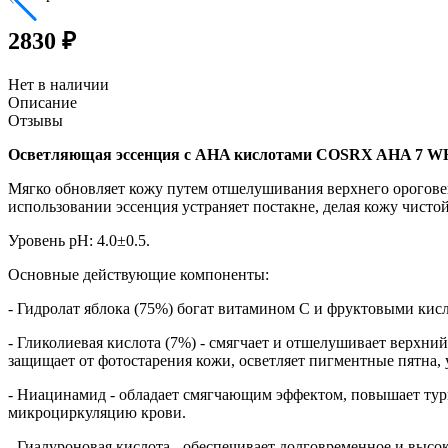
2830 ₽
Нет в наличии
Описание
Отзывы
Осветляющая эссенция с AHA кислотами COSRX AHA 7
Мягко обновляет кожу путем отшелушивания верхнего ороговев
использовании эссенция устраняет постакне, делая кожу чистой
Уровень pH: 4.0±0.5.
Основные действующие компоненты:
- Гидролат яблока (75%) богат витамином C и фруктовыми кисл
- Гликолиевая кислота (7%) - смягчает и отшелушивает верхни
защищает от фотостарения кожи, осветляет пигментные пятна,
- Ниацинамид - обладает смягчающим эффектом, повышает тург
микроциркуляцию крови.
- Гиалуроновая кислота - обеспечивает долговременное и вы