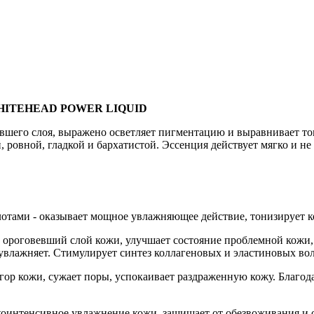
 WHITEHEAD POWER LIQUID
шего слоя, выражено осветляет пигментацию и выравнивает тон
, ровной, гладкой и бархатистой. Эссенция действует мягко и не
отами - оказывает мощное увлажняющее действие, тонизирует ко
й ороговевший слой кожи, улучшает состояние проблемной кожи,
 увлажняет. Стимулирует синтез коллагеновых и эластиновых во
ор кожи, сужает поры, успокаивает раздраженную кожу. Благод
сокоинтенсивное увлажнение кожи, защищает от обезвоживания 