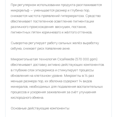
При регулярном использовании продукта разглаживается
микрорельф — уменьшается размер и глубина пор,
снижается частота проявлений гиперкератоза. Средство
обеспечивает постепенное осветление пигментации
различного происхождения: веснушек, постакне,
пигментных пятен коричневого и жёлтого оттенков.
Сыворотка регулирует работу сальных желёз выработку
себума, снижает риск появление акне.
Микроигольчатая технология CicaReedle (570 000 ppm)
обеспечивает доставку активно действующих компонентов
в глубокие слои эпидермиса и стимулирует процессы
обновления на клеточном уровне. Микроиглы в 14 раз
меньше размера пор, их оболочка содержит 14 видов
минералов, необходимых для подавления воспалительных
процессов и ускорения заживления за счёт улучшения
кислородного обмена.
Основные действующие компоненты: