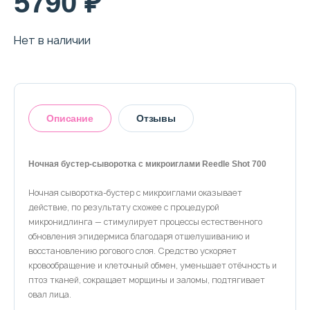
5790 ₽
О магазине
Доставка и оплата
Нет в наличии
Политика конфиденциальности
Контактная информация
Описание
Отзывы
+7 (996) 962 69 66
Ночная бустер-сыворотка с микроиглами Reedle Shot 700
Телефон
Whats’APP
Telegram
Ночная сыворотка-бустер с микроиглами оказывает
Оставить отзыв
действие, по результату схожее с процедурой
микронидлинга — стимулирует процессы естественного
обновления эпидермиса благодаря отшелушиванию и
восстановлению рогового слоя. Средство ускоряет
кровообращение и клеточный обмен, уменьшает отёчность и
птоз тканей, сокращает морщины и заломы, подтягивает
овал лица.