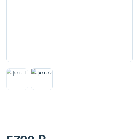
Декоративная косметика и уход за
губами
Тело
Наборы
Аксессуары
Бытовая химия