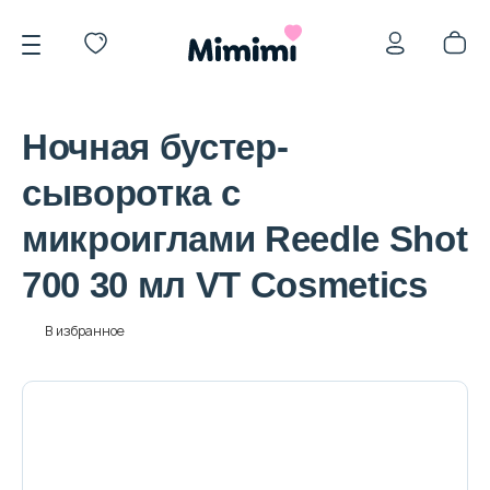
Ночная бустер-
сыворотка с
микроиглами Reedle Shot
*OVERSTOCK -30%
700 30 мл VT Cosmetics
Уход за лицом
В избранное
Волосы