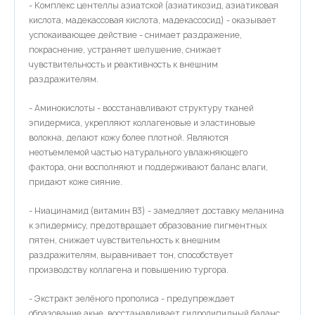
- Комплекс центеллы азиатской (азиатикозид, азиатиковая
кислота, мадекассовая кислота, мадекассосид) - оказывает
успокаивающее действие - снимает раздражение,
покраснение, устраняет шелушение, снижает
чувствительность и реактивность к внешним
раздражителям.
- Аминокислоты - восстанавливают структуру тканей
эпидермиса, укрепляют коллагеновые и эластиновые
волокна, делают кожу более плотной. Являются
неотъемлемой частью натурального увлажняющего
фактора, они восполняют и поддерживают баланс влаги,
придают коже сияние.
- Ниацинамид (витамин B3) - замедляет доставку меланина
к эпидермису, предотвращает образование пигментных
пятен, снижает чувствительность к внешним
раздражителям, выравнивает тон, способствует
производству коллагена и повышению тургора.
- Экстракт зелёного прополиса - предупреждает
образование акне, восстанавливает гидролипидный баланс,