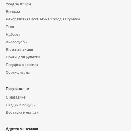
О магазине
Уход за лицом
Волосы
Доставка и оплата
Декоративная косметика и уход за губами
Тело
Политика конфиденциальности
Наборы
Аксессуары
Контактная информация
Бытовая химия
Призы для рулетки
+7 (996) 962 69 66
Подарки в корзине
Сертификаты
Телефон
Whats’APP
Telegram
Покупателям
О магазине
Скидки и бонусы
Доставка и оплата
Адреса магазинов