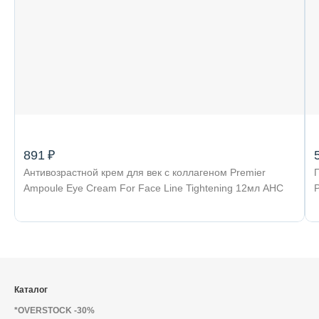
Декоративная косметика и уход за
губами
Тело
Наборы
891 ₽
Антивозрастной крем для век с коллагеном Premier
Ampoule Eye Cream For Face Line Tightening 12мл AHC
Аксессуары
Бытовая химия
Каталог
*OVERSTOCK -30%