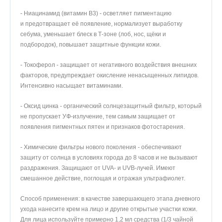
- Ниацинамид (витамин B3) - осветляет пигментацию
и предотвращает её появление, нормализует выработку
себума, уменьшает блеск в Т-зоне (лоб, нос, щёки и
подбородок), повышает защитные функции кожи.
- Токоферол - защищает от негативного воздействия внешних
факторов, предупреждает окисление ненасыщенных липидов.
Интенсивно насыщает витаминами.
- Оксид цинка - органический солнцезащитный фильтр, который
не пропускает УФ-излучение, тем самым защищает от
появления пигментных пятен и признаков фотостарения.
- Химические фильтры нового поколения - обеспечивают
защиту от солнца в условиях города до 8 часов и не вызывают
раздражения. Защищают от UVA- и UVB-лучей. Имеют
смешанное действие, поглощая и отражая ультрафиолет.
Способ применения: в качестве завершающего этапа дневного
ухода нанесите крем на лицо и другие открытые участки кожи.
Для лица используйте примерно 1,2 мл средства (1/3 чайной