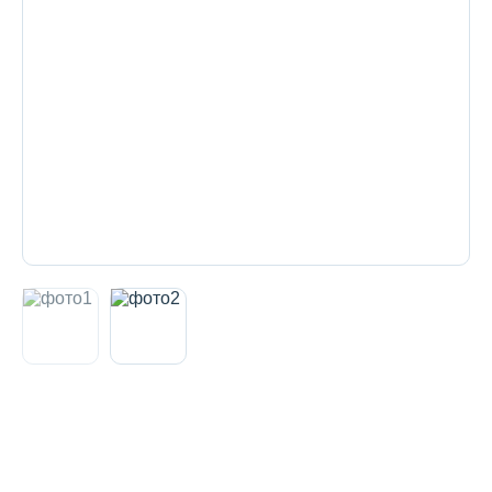
Декоративная косметика и уход за
губами
Тело
Наборы
Аксессуары
Бытовая химия