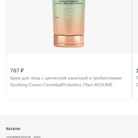
767 ₽
Крем для лица с центеллой азиатской и пробиотиками
Т
Soothing Cream-Centella&Probiotics 70мл AYOUME
Каталог
*OVERSTOCK -30%