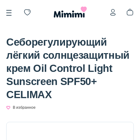
Себорегулирующий
лёгкий солнцезащитный
крем Oil Control Light
*OVERSTOCK -30%
Sunscreen SPF50+
CELIMAX
Уход за лицом
В избранное
Волосы