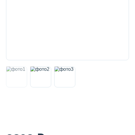
Декоративная косметика и уход за
губами
Тело
Наборы
Аксессуары
Бытовая химия