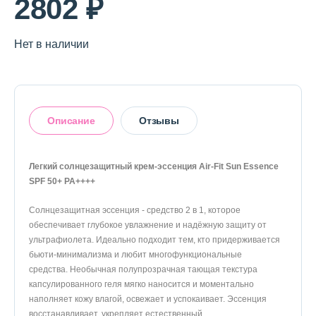
2802 ₽
О магазине
Доставка и оплата
Нет в наличии
Политика конфиденциальности
Контактная информация
Описание
Отзывы
+7 (996) 962 69 66
Легкий солнцезащитный крем-эссенция Air-Fit Sun Essence
Телефон
Whats’APP
Telegram
SPF 50+ PA++++
Оставить отзыв
Солнцезащитная эссенция - средство 2 в 1, которое
обеспечивает глубокое увлажнение и надёжную защиту от
ультрафиолета. Идеально подходит тем, кто придерживается
бьюти-минимализма и любит многофункциональные
средства. Необычная полупрозрачная тающая текстура
капсулированного геля мягко наносится и моментально
наполняет кожу влагой, освежает и успокаивает. Эссенция
восстанавливает, укрепляет естественный