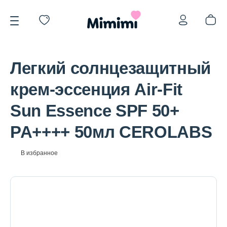
Легкий солнцезащитный
крем-эссенция Air-Fit
Sun Essence SPF 50+
*OVERSTOCK -30%
PA++++ 50мл CEROLABS
Уход за лицом
В избранное
Волосы